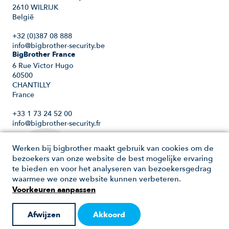
2610 WILRIJK
België
+32 (0)387 08 888
info@bigbrother-security.be
BigBrother France
6 Rue Victor Hugo
60500
CHANTILLY
France
+33 1 73 24 52 00
info@bigbrother-security.fr
Werken bij bigbrother maakt gebruik van cookies om de
bezoekers van onze website de best mogelijke ervaring
te bieden en voor het analyseren van bezoekersgedrag
waarmee we onze website kunnen verbeteren.
Voorkeuren aanpassen
Afwijzen
Akkoord
Copyright 2026 - Werken bij bigbrother