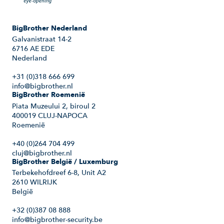
BigBrother Nederland
Galvanistraat 14-2
6716 AE EDE
Nederland
+31 (0)318 666 699
info@bigbrother.nl
BigBrother Roemenië
Piata Muzeului 2, biroul 2
400019 CLUJ-NAPOCA
Roemenië
+40 (0)264 704 499
cluj@bigbrother.nl
BigBrother België / Luxemburg
Terbekehofdreef 6-8, Unit A2
2610 WILRIJK
België
+32 (0)387 08 888
info@bigbrother-security.be