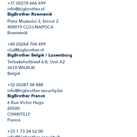
+31 (0)318 666 699
info@bigbrother.nl
BigBrother Roemenië
Piata Muzeului 2, biroul 2
400019 CLUJ-NAPOCA
Roemenië
+40 (0)264 704 499
cluj@bigbrother.nl
BigBrother België / Luxemburg
Terbekehofdreef 6-8, Unit A2
2610 WILRIJK
België
+32 (0)387 08 888
info@bigbrother-security.be
BigBrother France
6 Rue Victor Hugo
60500
CHANTILLY
France
+33 1 73 24 52 00
info@bigbrother-security.fr