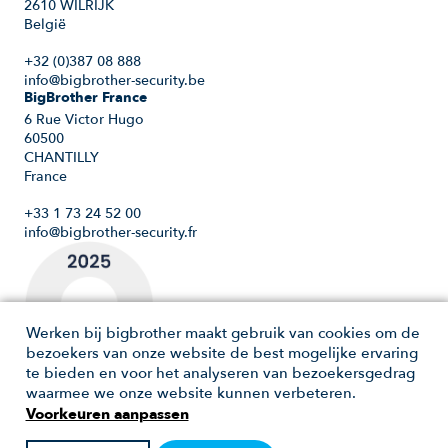
2610 WILRIJK
België
+32 (0)387 08 888
info@bigbrother-security.be
BigBrother France
6 Rue Victor Hugo
60500
CHANTILLY
France
+33 1 73 24 52 00
info@bigbrother-security.fr
Werken bij bigbrother maakt gebruik van cookies om de
bezoekers van onze website de best mogelijke ervaring
te bieden en voor het analyseren van bezoekersgedrag
waarmee we onze website kunnen verbeteren.
Voorkeuren aanpassen
Copyright 2026 - Werken bij bigbrother